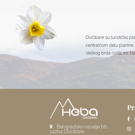
Divčibare su turističko pl
centralnom delu planine, 
Velikog brda (1061 m). Na
Pr
Beogradsko naselje bb,
14204 Divčibare