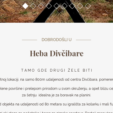
DOBRODOŠLI U
Heba Divčibare
T A M O G D E D R U G I Ž E L E B I T I
etnoj lokaciji, na samo 800m udaljenosti od centra Divčibara, pomere
lene površine i prelepom prirodom u svom okruženju, a opet blizu c
za šetnju idealna je za boravak na planini.
 objekta na udaljenosti od 80 metara su igrališta za košarku i mali f