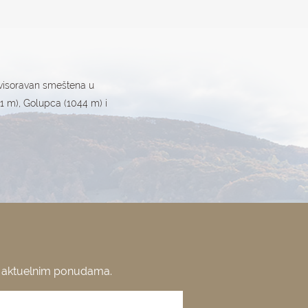
e visoravan smeštena u
51 m), Golupca (1044 m) i
o aktuelnim ponudama.