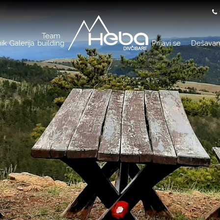
Team
ik
Galerija
building
Prijavi se
Dešavan