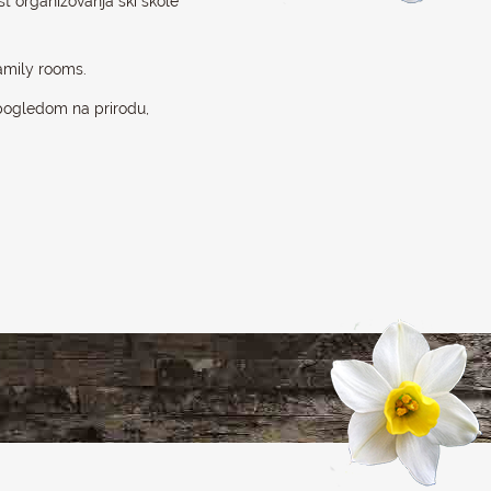
st organizovanja ski škole
amily rooms.
pogledom na prirodu,