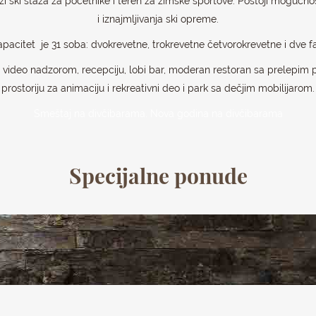
i ski staza za početnike i teren za zimske sportove. Postoji mogućno
i iznajmljivanja ski opreme.
apacitet je 31 soba: dvokrevetne, trokrevetne četvorokrevetne i dve f
 video nadzorom, recepciju, lobi bar, moderan restoran sa prelepim 
prostoriju za animaciju i rekreativni deo i park sa dečjim mobilijarom.
Smeštaj na divčibarama. Nova godina na divčibarama
Specijalne ponude