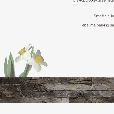
U sklopu objekta se nalaz
Smeštajni k
Heba ima parking sa