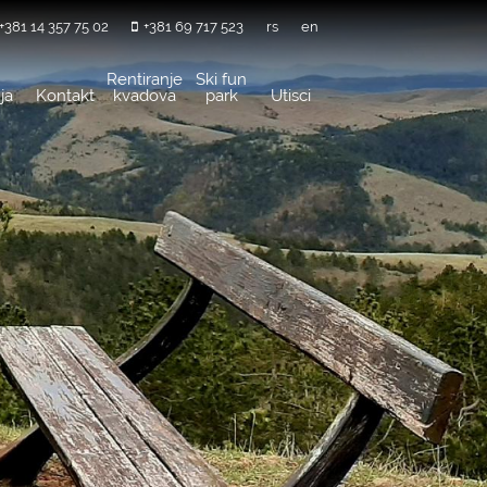
+381 14 357 75 02
+381 69 717 523
rs
en
Rentiranje
Ski fun
ja
Kontakt
kvadova
park
Utisci