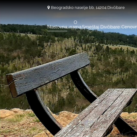
Beogradsko naselje bb, 14204 Divčibare
O
Naslovna
nama
Smeštaj
Divčibare
Cenovn