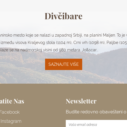
Divčibare
aninsko mesto koje se nalazi u zapadnoj Srbiji, na planini Maljen. To j
između visova Kraljevog stola (1104 m), Crni vrh (1098 m), Paljbe (10
laze se na nadmorskoj visini od 980 metara. Jo&scar...
SAZNAJTE VIŠE
atite Nas
Newsletter
Budite redovno obavešteni 
Facebook
Instagram