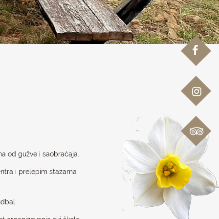
na od gužve i saobraćaja.
entra i prelepim stazama
udbal.