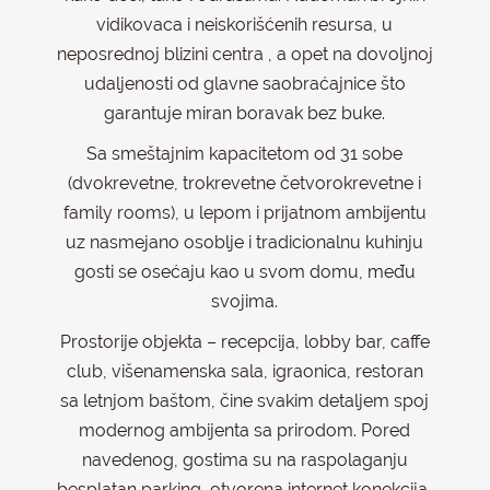
vidikovaca i neiskorišćenih resursa, u
neposrednoj blizini centra , a opet na dovoljnoj
udaljenosti od glavne saobraćajnice što
garantuje miran boravak bez buke.
Sa smeštajnim kapacitetom od 31 sobe
(dvokrevetne, trokrevetne četvorokrevetne i
family rooms), u lepom i prijatnom ambijentu
uz nasmejano osoblje i tradicionalnu kuhinju
gosti se osećaju kao u svom domu, među
svojima.
Prostorije objekta – recepcija, lobby bar, caffe
club, višenamenska sala, igraonica, restoran
sa letnjom baštom, čine svakim detaljem spoj
modernog ambijenta sa prirodom. Pored
navedenog, gostima su na raspolaganju
besplatan parking, otvorena internet konekcija,