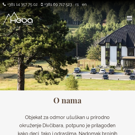
+381 14 357 75 02
+381 69 717 523
rs
en
O nama
Objekat za odmor ušuškan u prirodno
okruženje Divčibara, potpuno je prilagođen
kako deci, tako i odraslima. Nadomak brojnih