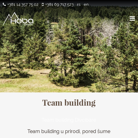
+381 14 357 75 02
+381 69 717 523
rs
en
Team building
Team building Divcibare
Team building u prirodi, pored šume