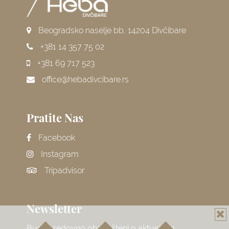
Beogradsko naselje bb, 14204 Divčibare
+381 14 357 75 02
+381 69 717 523
office@hebadivcibare.rs
Pratite Nas
Facebook
Instagram
Tripadvisor
Newsletter
Budite redovno obavešteni o aktuelnim