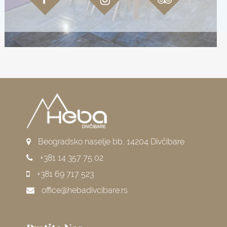
Beogradsko naselje bb, 14204 Divčibare
+381 14 357 75 02
+381 69 717 523
office@hebadivcibare.rs