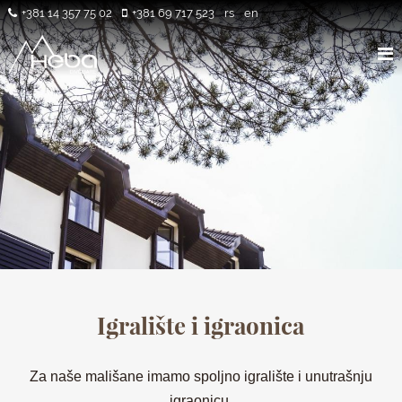
+381 14 357 75 02
+381 69 717 523
rs
en
Igralište i igraonica
Za naše mališane imamo spoljno igralište i unutrašnju
igraonicu.